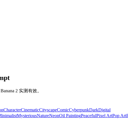
mpt
Banana 2 实测有效。
on
Character
Cinematic
Cityscape
Comic
Cyberpunk
Dark
Digital
inimalist
Mysterious
Nature
Neon
Oil Painting
Peaceful
Pixel Art
Pop Art
P