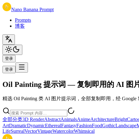
Nano Banana Prompt
Prompts
博客
登录
登录
Oil Painting 提示词 — 复制即用的 AI 图片
精选 Oil Painting 类 AI 图片提示词，全部复制即用，经 Google N
全部分类
3D Render
Abstract
Animals
Anime
Architecture
Bright
Carto
Art
Dramatic
Dynamic
Ethereal
Fantasy
Fashion
Food
Gothic
Landscape
M
Life
Surreal
Vector
Vintage
Watercolor
Whimsical