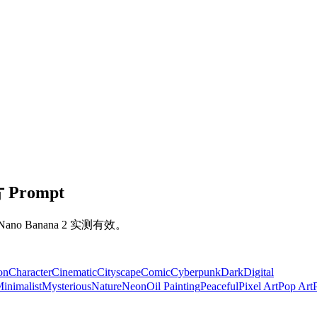
 Prompt
ano Banana 2 实测有效。
on
Character
Cinematic
Cityscape
Comic
Cyberpunk
Dark
Digital
inimalist
Mysterious
Nature
Neon
Oil Painting
Peaceful
Pixel Art
Pop Art
P