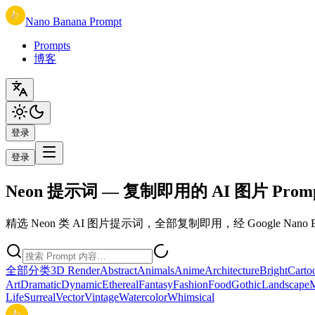
Nano Banana Prompt
Prompts
博客
登录
登录
Neon 提示词 — 复制即用的 AI 图片 Prom
精选 Neon 类 AI 图片提示词，全部复制即用，经 Google Nano B
全部分类
3D Render
Abstract
Animals
Anime
Architecture
Bright
Carto
Art
Dramatic
Dynamic
Ethereal
Fantasy
Fashion
Food
Gothic
Landscape
M
Life
Surreal
Vector
Vintage
Watercolor
Whimsical