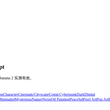
pt
anana 2 实测有效。
on
Character
Cinematic
Cityscape
Comic
Cyberpunk
Dark
Digital
inimalist
Mysterious
Nature
Neon
Oil Painting
Peaceful
Pixel Art
Pop Art
P