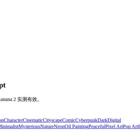
pt
anana 2 实测有效。
on
Character
Cinematic
Cityscape
Comic
Cyberpunk
Dark
Digital
inimalist
Mysterious
Nature
Neon
Oil Painting
Peaceful
Pixel Art
Pop Art
P