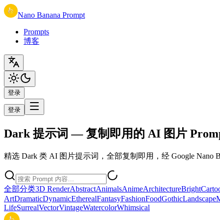
Nano Banana Prompt
Prompts
博客
登录
登录
Dark 提示词 — 复制即用的 AI 图片 Prom
精选 Dark 类 AI 图片提示词，全部复制即用，经 Google Nano B
全部分类
3D Render
Abstract
Animals
Anime
Architecture
Bright
Carto
Art
Dramatic
Dynamic
Ethereal
Fantasy
Fashion
Food
Gothic
Landscape
M
Life
Surreal
Vector
Vintage
Watercolor
Whimsical