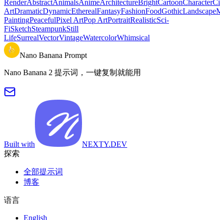
Render
Abstract
Animals
Anime
Architecture
Bright
Cartoon
Character
Ci
Art
Dramatic
Dynamic
Ethereal
Fantasy
Fashion
Food
Gothic
Landscape
M
Painting
Peaceful
Pixel Art
Pop Art
Portrait
Realistic
Sci-
Fi
Sketch
Steampunk
Still
Life
Surreal
Vector
Vintage
Watercolor
Whimsical
Nano Banana Prompt
Nano Banana 2 提示词，一键复制就能用
Built with
NEXTY.DEV
探索
全部提示词
博客
语言
English