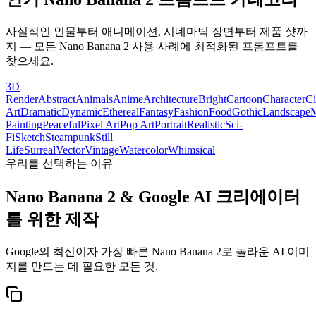
사실적인 인물부터 애니메이션, 시네마틱 장면부터 제품 샷까
지 — 모든 Nano Banana 2 사용 사례에 최적화된 프롬프트를
찾으세요.
3D
Render
Abstract
Animals
Anime
Architecture
Bright
Cartoon
Character
Ci
Art
Dramatic
Dynamic
Ethereal
Fantasy
Fashion
Food
Gothic
Landscape
M
Painting
Peaceful
Pixel Art
Pop Art
Portrait
Realistic
Sci-
Fi
Sketch
Steampunk
Still
Life
Surreal
Vector
Vintage
Watercolor
Whimsical
우리를 선택하는 이유
Nano Banana 2 & Google AI 크리에이터
를 위한 제작
Google의 최신이자 가장 빠른 Nano Banana 2로 놀라운 AI 이미
지를 만드는 데 필요한 모든 것.