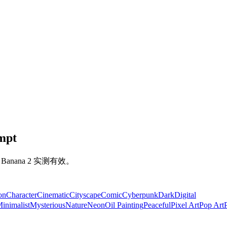
mpt
Banana 2 实测有效。
on
Character
Cinematic
Cityscape
Comic
Cyberpunk
Dark
Digital
inimalist
Mysterious
Nature
Neon
Oil Painting
Peaceful
Pixel Art
Pop Art
P