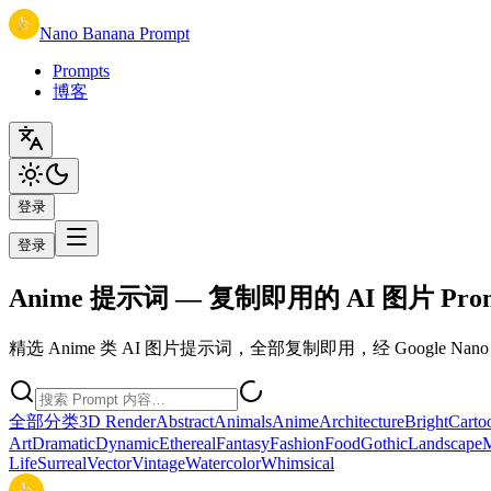
Nano Banana Prompt
Prompts
博客
登录
登录
Anime 提示词 — 复制即用的 AI 图片 Pro
精选 Anime 类 AI 图片提示词，全部复制即用，经 Google Nano 
全部分类
3D Render
Abstract
Animals
Anime
Architecture
Bright
Carto
Art
Dramatic
Dynamic
Ethereal
Fantasy
Fashion
Food
Gothic
Landscape
M
Life
Surreal
Vector
Vintage
Watercolor
Whimsical