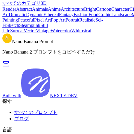
すべてのカテゴリ
3D
Render
Abstract
Animals
Anime
Architecture
Bright
Cartoon
Character
Ci
Art
Dramatic
Dynamic
Ethereal
Fantasy
Fashion
Food
Gothic
Landscape
M
Painting
Peaceful
Pixel Art
Pop Art
Portrait
Realistic
Sci-
Fi
Sketch
Steampunk
Still
Life
Surreal
Vector
Vintage
Watercolor
Whimsical
Nano Banana Prompt
Nano Banana 2 プロンプトをコピペするだけ
Built with
NEXTY.DEV
探す
すべてのプロンプト
ブログ
言語