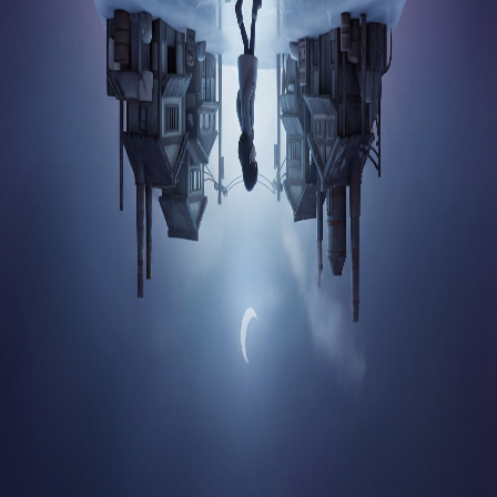
Nano Banana 2 プロンプトをコピペするだけ
Built with
NEXTY.DEV
探す
すべてのプロンプト
ブログ
言語
English
中文
日本語
한국어
著作権所有 © 2026 Nano Banana Prompt 全著作権保有。