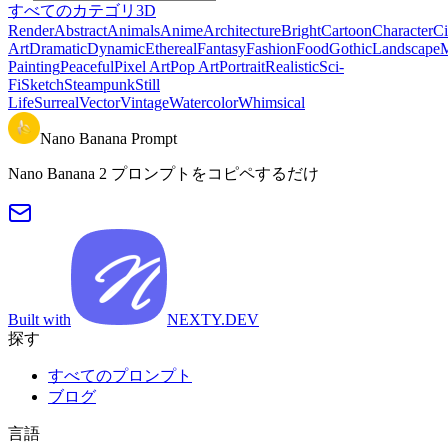
すべてのカテゴリ
3D
Render
Abstract
Animals
Anime
Architecture
Bright
Cartoon
Character
Ci
Art
Dramatic
Dynamic
Ethereal
Fantasy
Fashion
Food
Gothic
Landscape
M
Painting
Peaceful
Pixel Art
Pop Art
Portrait
Realistic
Sci-
Fi
Sketch
Steampunk
Still
Life
Surreal
Vector
Vintage
Watercolor
Whimsical
Nano Banana Prompt
Nano Banana 2 プロンプトをコピペするだけ
Built with
NEXTY.DEV
探す
すべてのプロンプト
ブログ
言語