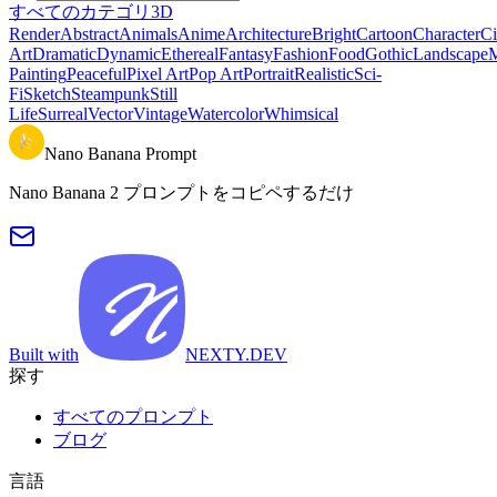
すべてのカテゴリ
3D
Render
Abstract
Animals
Anime
Architecture
Bright
Cartoon
Character
Ci
Art
Dramatic
Dynamic
Ethereal
Fantasy
Fashion
Food
Gothic
Landscape
M
Painting
Peaceful
Pixel Art
Pop Art
Portrait
Realistic
Sci-
Fi
Sketch
Steampunk
Still
Life
Surreal
Vector
Vintage
Watercolor
Whimsical
Nano Banana Prompt
Nano Banana 2 プロンプトをコピペするだけ
Built with
NEXTY.DEV
探す
すべてのプロンプト
ブログ
言語