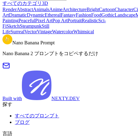
すべてのカテゴリ
3D
Render
Abstract
Animals
Anime
Architecture
Bright
Cartoon
Character
Ci
Art
Dramatic
Dynamic
Ethereal
Fantasy
Fashion
Food
Gothic
Landscape
M
Painting
Peaceful
Pixel Art
Pop Art
Portrait
Realistic
Sci-
Fi
Sketch
Steampunk
Still
Life
Surreal
Vector
Vintage
Watercolor
Whimsical
Nano Banana Prompt
Nano Banana 2 プロンプトをコピペするだけ
Built with
NEXTY.DEV
探す
すべてのプロンプト
ブログ
言語