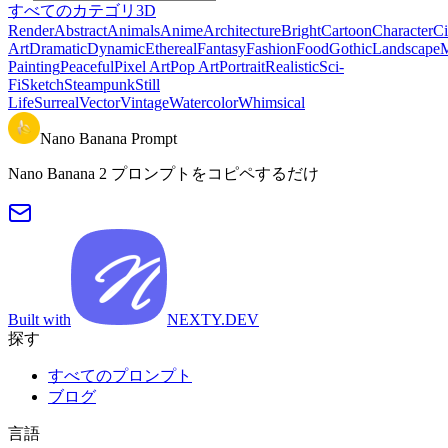
すべてのカテゴリ
3D
Render
Abstract
Animals
Anime
Architecture
Bright
Cartoon
Character
Ci
Art
Dramatic
Dynamic
Ethereal
Fantasy
Fashion
Food
Gothic
Landscape
M
Painting
Peaceful
Pixel Art
Pop Art
Portrait
Realistic
Sci-
Fi
Sketch
Steampunk
Still
Life
Surreal
Vector
Vintage
Watercolor
Whimsical
Nano Banana Prompt
Nano Banana 2 プロンプトをコピペするだけ
Built with
NEXTY.DEV
探す
すべてのプロンプト
ブログ
言語