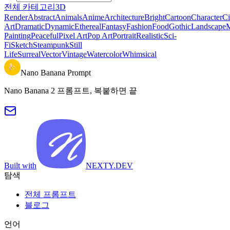
전체 카테고리
3D
Render
Abstract
Animals
Anime
Architecture
Bright
Cartoon
Character
Ci
Art
Dramatic
Dynamic
Ethereal
Fantasy
Fashion
Food
Gothic
Landscape
M
Painting
Peaceful
Pixel Art
Pop Art
Portrait
Realistic
Sci-
Fi
Sketch
Steampunk
Still
Life
Surreal
Vector
Vintage
Watercolor
Whimsical
Nano Banana Prompt
Nano Banana 2 프롬프트, 복붙하면 끝
Built with
NEXTY.DEV
탐색
전체 프롬프트
블로그
언어