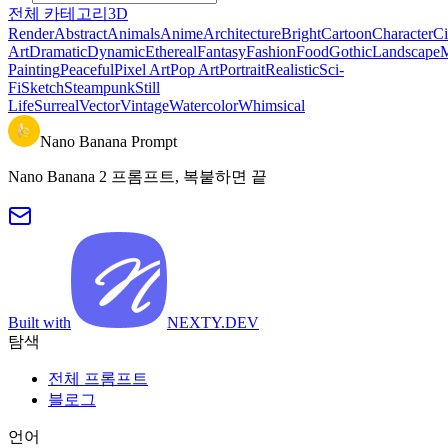
전체 카테고리
3D
Render
Abstract
Animals
Anime
Architecture
Bright
Cartoon
Character
Ci
Art
Dramatic
Dynamic
Ethereal
Fantasy
Fashion
Food
Gothic
Landscape
M
Painting
Peaceful
Pixel Art
Pop Art
Portrait
Realistic
Sci-
Fi
Sketch
Steampunk
Still
Life
Surreal
Vector
Vintage
Watercolor
Whimsical
Nano Banana Prompt
Nano Banana 2 프롬프트, 복붙하면 끝
Built with
NEXTY.DEV
탐색
전체 프롬프트
블로그
언어