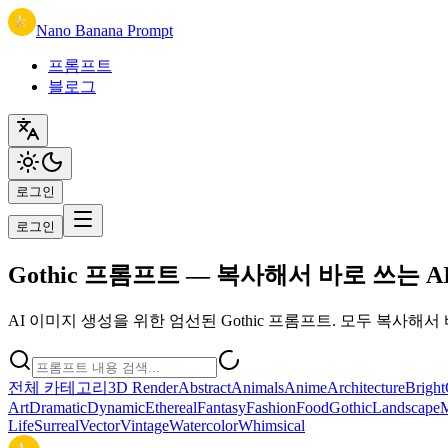
Nano Banana Prompt
프롬프트
블로그
로그인
로그인
Gothic 프롬프트 — 복사해서 바로 쓰는 
AI 이미지 생성을 위한 엄선된 Gothic 프롬프트. 모두 복사해서 바
전체 카테고리
3D Render
Abstract
Animals
Anime
Architecture
Bright
Art
Dramatic
Dynamic
Ethereal
Fantasy
Fashion
Food
Gothic
Landscape
M
Life
Surreal
Vector
Vintage
Watercolor
Whimsical