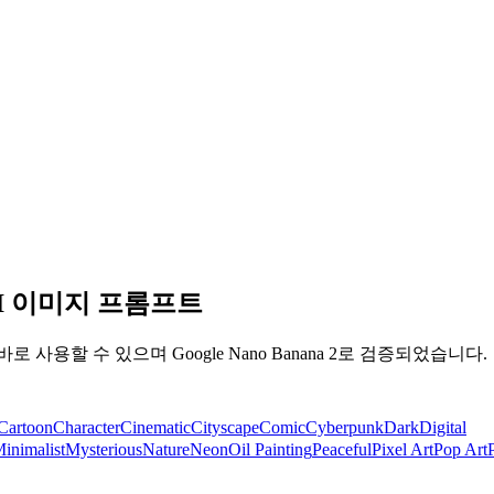
AI 이미지 프롬프트
로 사용할 수 있으며 Google Nano Banana 2로 검증되었습니다.
Cartoon
Character
Cinematic
Cityscape
Comic
Cyberpunk
Dark
Digital
inimalist
Mysterious
Nature
Neon
Oil Painting
Peaceful
Pixel Art
Pop Art
P