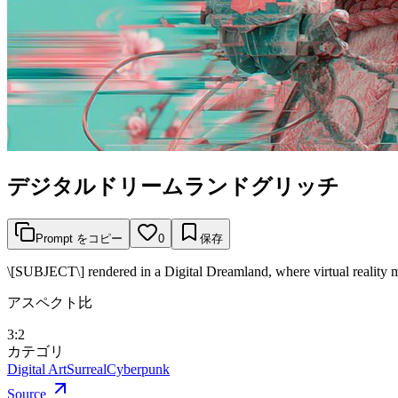
デジタルドリームランドグリッチ
Prompt をコピー
0
保存
\[SUBJECT\] rendered in a Digital Dreamland, where virtual reality m
アスペクト比
3:2
カテゴリ
Digital Art
Surreal
Cyberpunk
Source