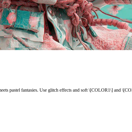
eets pastel fantasies. Use glitch effects and soft \[COLOR1\] and \[C