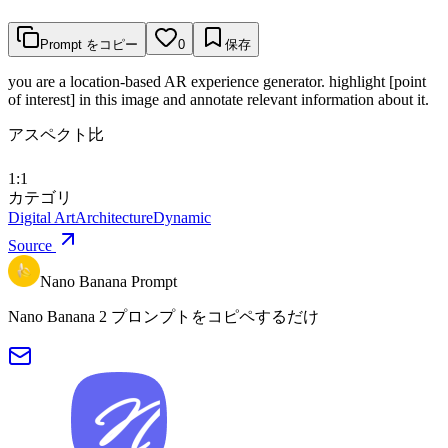
Prompt をコピー
0
保存
you are a location-based AR experience generator. highlight [point
of interest] in this image and annotate relevant information about it.
アスペクト比
1:1
カテゴリ
Digital Art
Architecture
Dynamic
Source
Nano Banana Prompt
Nano Banana 2 プロンプトをコピペするだけ