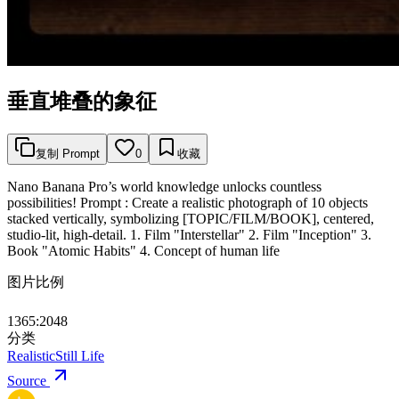
垂直堆叠的象征
复制 Prompt
0
收藏
Nano Banana Pro’s world knowledge unlocks countless
possibilities! Prompt : Create a realistic photograph of 10 objects
stacked vertically, symbolizing [TOPIC/FILM/BOOK], centered,
studio-lit, high-detail. 1. Film "Interstellar" 2. Film "Inception" 3.
Book "Atomic Habits" 4. Concept of human life
图片比例
1365:2048
分类
Realistic
Still Life
Source