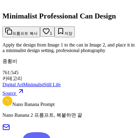
Minimalist Professional Can Design
프롬프트 복사
1
저장
Apply the design from Image 1 to the can in Image 2, and place it in
a minimalist design setting, professional photography
종횡비
761:545
카테고리
Digital Art
Minimalist
Still Life
Source
Nano Banana Prompt
Nano Banana 2 프롬프트, 복붙하면 끝