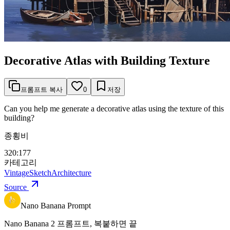
Decorative Atlas with Building Texture
프롬프트 복사
0
저장
Can you help me generate a decorative atlas using the texture of this
building?
종횡비
320:177
카테고리
Vintage
Sketch
Architecture
Source
Nano Banana Prompt
Nano Banana 2 프롬프트, 복붙하면 끝