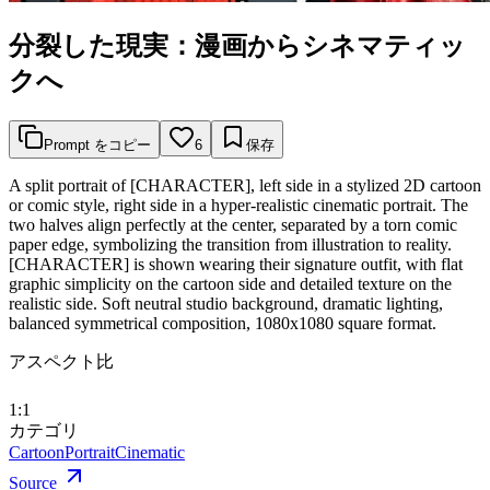
分裂した現実：漫画からシネマティッ
クへ
Prompt をコピー
6
保存
A split portrait of [CHARACTER], left side in a stylized 2D cartoon
or comic style, right side in a hyper-realistic cinematic portrait. The
two halves align perfectly at the center, separated by a torn comic
paper edge, symbolizing the transition from illustration to reality.
[CHARACTER] is shown wearing their signature outfit, with flat
graphic simplicity on the cartoon side and detailed texture on the
realistic side. Soft neutral studio background, dramatic lighting,
balanced symmetrical composition, 1080x1080 square format.
アスペクト比
1:1
カテゴリ
Cartoon
Portrait
Cinematic
Source