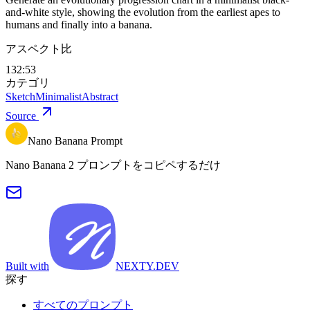
and-white style, showing the evolution from the earliest apes to
humans and finally into a banana.
アスペクト比
132:53
カテゴリ
Sketch
Minimalist
Abstract
Source
Nano Banana Prompt
Nano Banana 2 プロンプトをコピペするだけ
Built with
NEXTY.DEV
探す
すべてのプロンプト