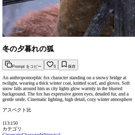
冬の夕暮れの狐
Prompt をコピー
0
保存
An anthropomorphic fox character standing on a snowy bridge at
twilight, wearing a thick winter coat, knitted scarf, and gloves. Soft
snow falls around him as city lights glow warmly in the blurred
background. The fox has expressive green eyes, detailed fur, and a
gentle smile. Cinematic lighting, high detail, cozy winter atmosphere
アスペクト比
113:150
カテゴリ
Cinematic
Character
Whimsical