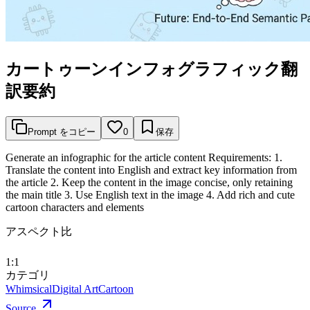
カートゥーンインフォグラフィック翻
訳要約
Prompt をコピー
0
保存
Generate an infographic for the article content Requirements: 1.
Translate the content into English and extract key information from
the article 2. Keep the content in the image concise, only retaining
the main title 3. Use English text in the image 4. Add rich and cute
cartoon characters and elements
アスペクト比
1:1
カテゴリ
Whimsical
Digital Art
Cartoon
Source