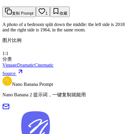
复制 Prompt
1
收藏
A photo of a bedroom split down the middle: the left side is 2018
and the right side is 1964, in the same room.
图片比例
1:1
分类
Vintage
Dramatic
Cinematic
Source
Nano Banana Prompt
Nano Banana 2 提示词，一键复制就能用