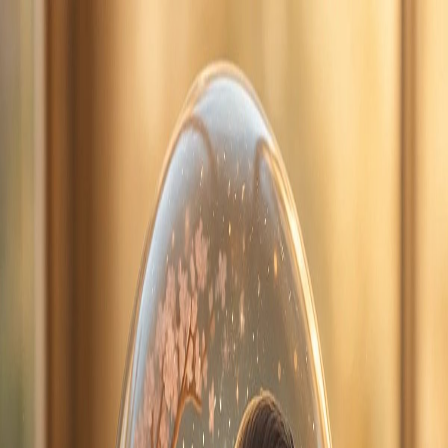
Nano Banana Prompt
Prompts
博客
登录
登录
Nano Banana AI 图片提示词库
Previous slide
Next slide
梦幻水晶球人像
复制 Prompt
1
收藏
🔮 将照片人像化作梦幻水晶玻璃球 提示词（少女版）： 场景