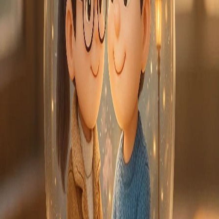
大、身子小巧圆润，整体形象憨态可掬。根据提供的小朋友真
实照片，细致还原孩子标志性的面部特征、甜美生动的表情、
发型、衣服及配饰，使小人偶兼具高度的辨识度与萌趣可爱的
童真气质。 人物姿态与细节设计 小朋友人偶以纯真活泼的姿
态展现，例如托着脸微笑、挥手示意、抱着玩具或好奇地抬头
仰望，神态天真烂漫、充满童趣，动作细节生动且富有表现
力。 球内环境与气氛元素 水晶球内部可适当加入童话般的场
景装饰元素，如缓缓飘落的小雪花、晶莹闪亮的小星星、可爱
的气球、萌趣的小动物玩偶或花草点缀，以烘托温馨美好的儿
童世界氛围，突出温暖、纯真的童年感受。 风格与色彩渲染
效果 整体采用柔和明亮的暖色调渲染，材质光滑细腻，球体
和人物质感晶莹剔透，画面色彩清新温暖，视觉效果精致而富
有童话的治愈感，适合儿童审美，富有想象力。 提示词（情
侣版）： 场景主体 窗边木质桌面上摆放着一个透明而晶莹剔
透的水晶玻璃球，温暖柔和的晨光从窗户洒入室内，穿透水晶
球时折射出细碎的金色光点，投影在桌面形成梦幻般的光晕与
柔和光斑，氛围温馨浪漫。 球内主体人物 玻璃球中放置着一
对���例Q版的3D情侣人偶，小人头部较大、身子较小，整
体可爱圆润、精致细腻。根据所提供的双人真实照片，高精度
还原人物各自的关键面部特征、神态表情、发型、服饰和配
饰，确保两人人偶形象既有明显的辨识度又具有可爱的Q版夸