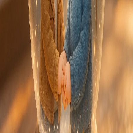
张风格。 人物姿态与互动 人偶姿势亲密自然，体现明显互动
感，例如：手牵手、相互凝视微笑、依偎或拥抱的姿态；人物
神情生动、表情甜蜜而幸福，充满温情细节，突出情侣之间的
亲密关系。 球内环境元素与气氛渲染 水晶球内部可适当加入
浪漫且具有梦幻感的场景装饰元素，比如轻盈飘落的晶莹雪
花、柔和闪烁的星光、粉嫩淡雅的樱花树或温暖微黄的街灯
等，增强视觉的层次感与故事性，营造出童话般美好、浪漫温
馨的整体氛围。 风格与渲染效果 整体场景使用温暖的柔和色
调，渲染风格细腻而温馨，球体表面光影效果晶莹透亮，人物
与场景元素材质细致考究，体现出高品质的梦幻感与艺术感。
图片比例
2:3
分类
Character
3D Render
Whimsical
Cartoon
Source
Nano Banana Prompt
Nano Banana 2 提示词，一键复制就能用