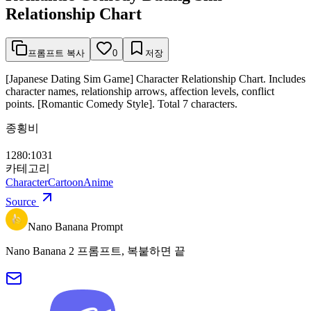
Relationship Chart
프롬프트 복사
0
저장
[Japanese Dating Sim Game] Character Relationship Chart. Includes
character names, relationship arrows, affection levels, conflict
points. [Romantic Comedy Style]. Total 7 characters.
종횡비
1280:1031
카테고리
Character
Cartoon
Anime
Source
Nano Banana Prompt
Nano Banana 2 프롬프트, 복붙하면 끝